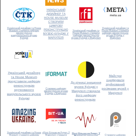
УКРАЇНСЬКИЙ
ДИЗАЙНЕР ТА
HOUSE MUSEUM
СТВОРИЛИ
ЦИФРОВУ
Український дизайнер та House
Український дизайнер та
РЕКОНСТРУКЦІЮ
Museum створили цифрову
Український дизайнер та
House Museum створили
реконструкцію
House Museum створили
цифрову реконструкцію
МУЗЕЮ КУЇНДЖІ У
маріупольського музею
цифрову реконструкцію
музею Куїнджі у
МАРІУПОЛІ
Куїнджі
музею Куїнджі у Маріуполі
Маріуполі
Український дизайнер
Майстри
та House Museum
оцифрували
представили цифрову
До річниці знищення
зруйнований
реконструкцію
музею Куїнджі у
росіянами музей у
Створено цифрову
зручнованого
Маріуполі створили
реконструкцію музею
Маріуполі
Куїнджі у Маріуполі
маріупольського музею
його цифрову
Куїнджі
реконструкцію
«Ночі більше не буде»: У
Український дизайнер та House
Ночі більше не буде»: У
Маріуполі створили
Museum створили цифрову
Створили цифрову
Маріуполі створили