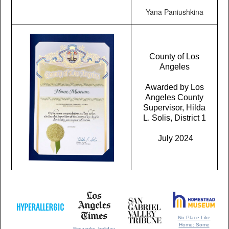
Yana Paniushkina
County of Los
Angeles
Awarded by Los
Angeles County
Supervisor, Hilda
L. Solis, District 1
July 2024
No Place Like
Home: Some
Fireworks, holiday