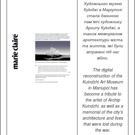
Художнього музею
Куїнджі в Маріуполі
стала даниною
пам’яті художнику
Архипу Куїнджі, а
також меморіалом
архітектури міста
та життів, які були
втрачені під час
війни.
The digital
reconstruction of the
Kuindzhi Art Museum
in Mariupol has
become a tribute to
the artist of Archip
Kuindzhi, as well as a
memorial of the city's
architecture and lives
that were lost during
the war.