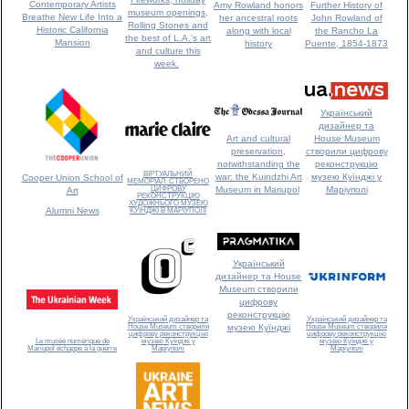
Contemporary Artists
Amy Rowland honors
Further History of
museum openings,
Breathe New Life Into a
her ancestral roots
John Rowland of
Rolling Stones and
Historic California
along with local
the Rancho La
the best of L.A.’s art
Mansion
history
Puente, 1854-1873
and culture this
week.
Український
дизайнер та
House Museum
Art and cultural
створили цифрову
preservation,
реконструкцію
notwithstanding the
ВІРТУАЛЬНИЙ
музею Куїнджі у
war: the Kuindzhi Art
Cooper Union School of
МЕМОРІАЛ: СТВОРЕНО
ЦИФРОВУ
Маріуполі
Museum in Mariupol
Art
РЕКОНСТРУКЦІЮ
ХУДОЖНЬОГО МУЗЕЮ
Alumni News
КУЇНДЖІ В МАРІУПОЛІ
Український
дизайнер та House
Museum створили
цифрову
реконструкцію
Український дизайнер та
Український дизайнер та
House Museum створили
House Museum створили
музею Куїнджі
цифрову реконструкцію
цифрову реконструкцію
музею Куїнджі у
Le musée numérique de
музею Куїнджі у
Маріуполі
Mariupol échappe à la guerre
Маріуполі